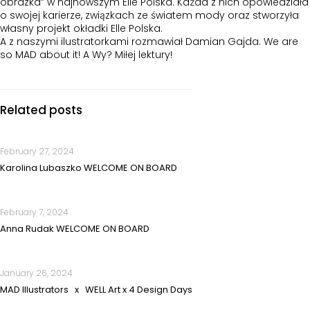
obrazka” w najnowszym Elle Polska. Każda z nich opowiedziała
o swojej karierze, związkach ze światem mody oraz stworzyła
własny projekt okładki Elle Polska.
A z naszymi ilustratorkami rozmawiał Damian Gajda. We are
so MAD about it! A Wy? Miłej lektury!
Related posts
February 27, 2024
Karolina Lubaszko WELCOME ON BOARD
February 7, 2024
Anna Rudak WELCOME ON BOARD
January 26, 2024
MAD Illustrators x WELL Art x 4 Design Days