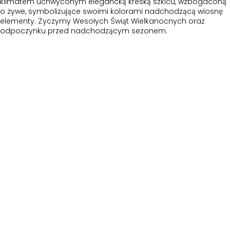
klimatem uchwyconym elegancką kreską szkicu, wzbogaconą
o żywe, symbolizujące swoimi kolorami nadchodzącą wiosnę
elementy. Życzymy Wesołych Świąt Wielkanocnych oraz
odpoczynku przed nadchodzącym sezonem.