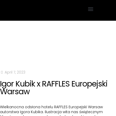
Projektowanie Graficzne
April 7, 2023
Igor Kubik x RAFFLES Europejski
Warsaw
Wielkanocna odsłona hotelu RAFFLES Europejski Warsaw
autorstwa Igora Kubika. Ilustracja wita nas świątecznym