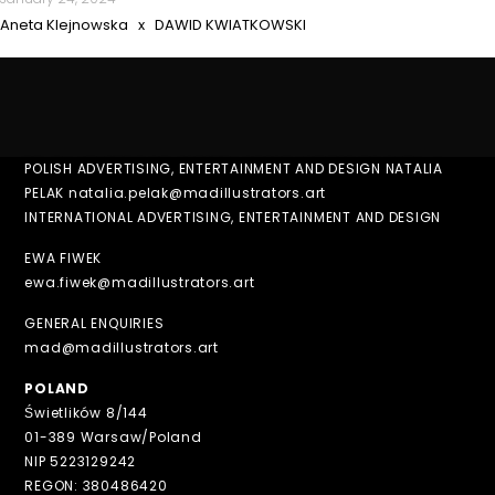
Aneta Klejnowska x DAWID KWIATKOWSKI
POLISH ADVERTISING, ENTERTAINMENT AND DESIGN NATALIA
PELAK natalia.pelak@madillustrators.art
INTERNATIONAL ADVERTISING, ENTERTAINMENT AND DESIGN
EWA FIWEK
ewa.fiwek@madillustrators.art
GENERAL ENQUIRIES
mad@madillustrators.art
POLAND
Świetlików 8/144
01-389 Warsaw/Poland
NIP 5223129242
REGON: 380486420