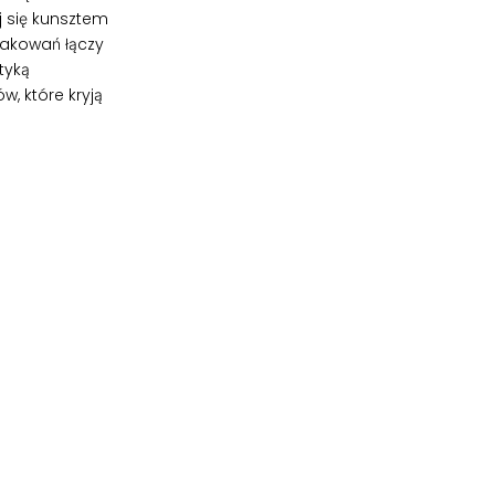
j się kunsztem
pakowań łączy
tyką
, które kryją