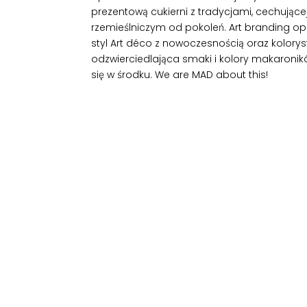
prezentową cukierni z tradycjami, cechujące
rzemieślniczym od pokoleń. Art branding o
styl Art déco z nowoczesnością oraz kolorys
odzwierciedlająca smaki i kolory makaroników
się w środku. We are MAD about this!