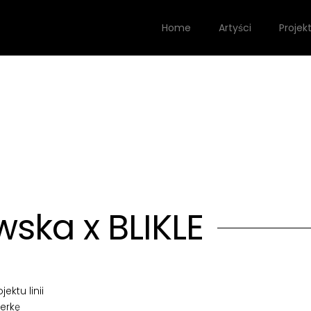
Home
Artyści
Projek
wska x BLIKLE
ektu linii
erkę