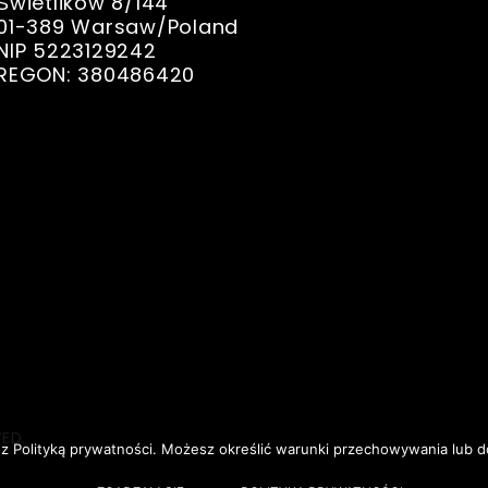
Świetlików 8/144
01-389 Warsaw/Poland
NIP 5223129242
REGON: 380486420
ED.
e z Polityką prywatności. Możesz określić warunki przechowywania lub d