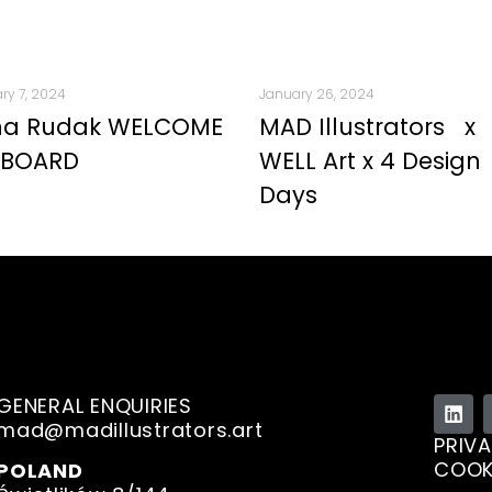
ry 7, 2024
January 26, 2024
na Rudak WELCOME
MAD Illustrators x
 BOARD
WELL Art x 4 Design
Days
GENERAL ENQUIRIES
mad@madillustrators.art
PRIVA
COOK
POLAND