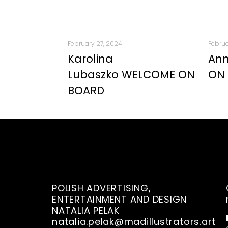
February 27, 2024
Februa
Karolina
An
Lubaszko WELCOME ON
ON
BOARD
POLISH ADVERTISING,
ENTERTAINMENT AND DESIGN
NATALIA PELAK
natalia.pelak@madillustrators.art